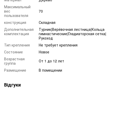
Максимальный
вес
70
пользователя
конструкция
Складная
Дополнительная
Турник|Верёвочная лестница|Кольца
комплектация
гимнастические|Гладиаторская сетка|
Рукоход
Тип крепления
Не требует крепления
Состояние
Новое
Возрастная
От 1 до 12 лет
группа
Размещение
В помещении
Відгуки