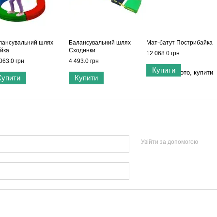
лансувальний шлях
Балансувальний шлях
Мат-батут Пострибайка
ійка
Сходинки
12 068.0 грн
063.0 грн
4 493.0 грн
Купити
Купити
Купити
Увійти за допомогою