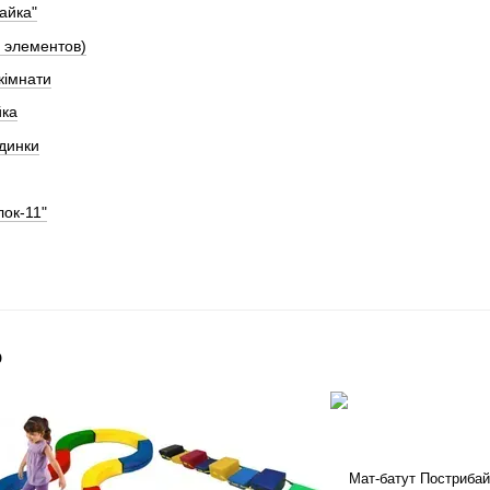
айка"
4 элементов)
кімнати
йка
динки
лок-11"
о