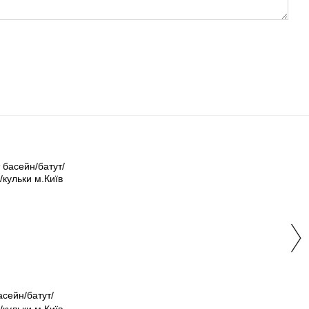
асейн/батут/
/кульки м.Київ