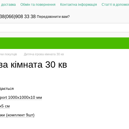
і доставка
Обмін та повернення
Контактна інформація
Статті в допомог
38(066)908 33 38
Передзвонити вам?
уки покупців
Дитяча ігрова кімната 30 кв
ва кімната 30 кв
дається
sport 1000х1000х10 мм
х5 см
ки (комплект 9шт)