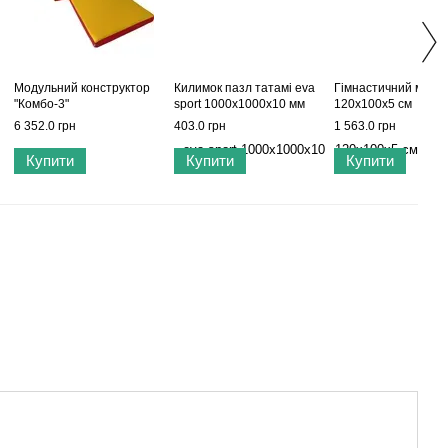
Модульний конструктор
Килимок пазл татамі eva
Гімнастичний мат
"Комбо-3"
sport 1000х1000х10 мм
120х100х5 см
6 352.0 грн
403.0 грн
1 563.0 грн
Купити
Купити
Купити