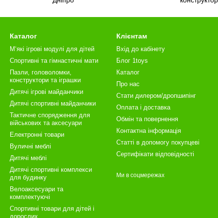
Каталог
Клієнтам
М‘які ігрові модулі для дітей
Вхід до кабінету
Спортивні та гімнастичні мати
Блог 1toys
Пазли, головоломки,
Каталог
конструктори та іграшки
Про нас
Дитячі ігрові майданчики
Стати дилером/дропшипінг
Дитячі спортивні майданчики
Оплата і доставка
Тактичне спорядження для
Обмін та повернення
військових та аксесуари
Контактна інформація
Електронні товари
Статті в допомогу покупцеві
Вуличні меблі
Сертифікати відповідності
Дитячі меблі
Дитячі спортивні комплекси
Ми в соцмережах
для будинку
Велоаксесуари та
комплектуючі
Спортивні товари для дітей і
дорослих