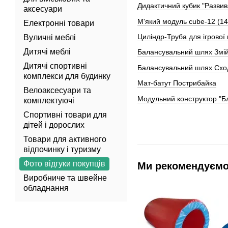
Дидактичний кубик "Развив
аксесуари
М'який модуль cube-12 (1
Електронні товари
Циліндр-Труба для ігрової 
Вуличні меблі
Дитячі меблі
Балансувальний шлях Змі
Дитячі спортивні
Балансувальний шлях Схо
комплекси для будинку
Мат-батут Пострибайка
Велоаксесуари та
Модульний конструктор "Б
комплектуючі
Спортивні товари для
дітей і дорослих
Товари для активного
відпочинку і туризму
Фото відгуки покупців
Ми рекомендуєм
Виробниче та швейне
обладнання