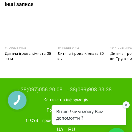
Інші записи
12 січня 2024
12 січня 2024
12 січня 2024
Дитяча ігрова кімната 25
Дитяча ігрова кімната 30
Дитяча ігро
кв м
кв
кв Трускав
+38(097)056 20 08
+38(066)908 33 38
Контактна інформація
Повна версія сайту
1TOYS - ігрове та спортивне обладнання
UA
RU