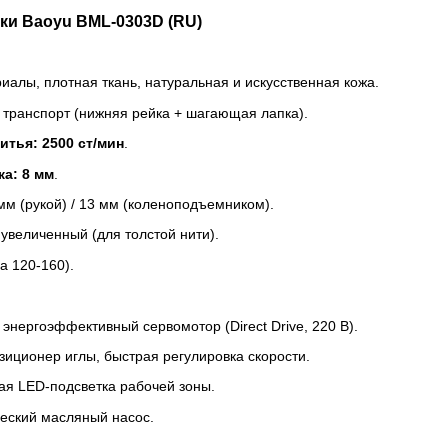
ки Baoyu BML-0303D (RU)
алы, плотная ткань, натуральная и искусственная кожа.
транспорт (нижняя рейка + шагающая лапка).
итья:
2500 ст/мин
.
ка:
8 мм
.
мм (рукой) / 13 мм (коленоподъемником).
увеличенный (для толстой нити).
 120-160).
энергоэффективный сервомотор (Direct Drive, 220 В).
зиционер иглы, быстрая регулировка скорости.
я LED-подсветка рабочей зоны.
еский масляный насос.