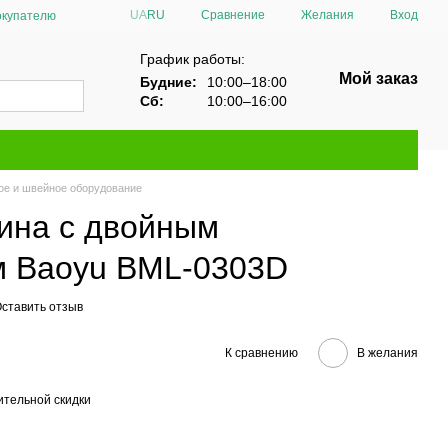
Сравнение
UA
RU
Желания
Вход
окупателю
График работы:
Мой заказ
Будние:
10:00–18:00
Сб:
10:00–16:00
ое и швейное оборудование
ина с двойным
м Baoyu BML-0303D
ставить отзыв
К сравнению
В желания
тельной скидки