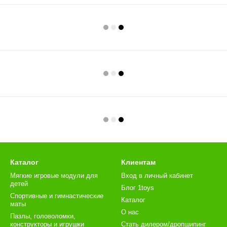
Каталог
Клиентам
Мягкие игровые модули для
Вход в личный кабинет
детей
Блог 1toys
Спортивные и гимнастические
Каталог
маты
О нас
Пазлы, головоломки,
конструкторы и игрушки
Стать дилером/дропшипинг