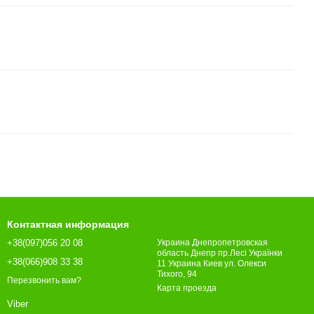
Контактная информация
+38(097)056 20 08
Украина Днепропетровская
область Днепр пр.Лесі Українки
+38(066)908 33 38
11 Украина Киев ул. Олекси
Тихого, 94
Перезвонить вам?
Карта проезда
Viber