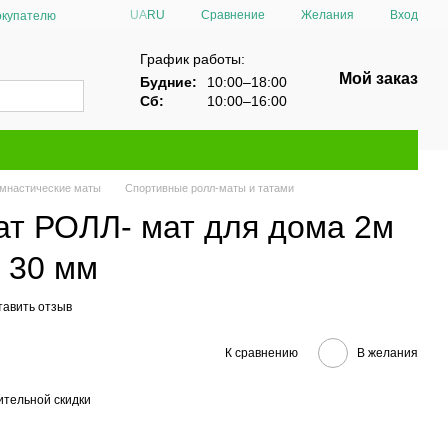
Сравнение
UA
RU
Желания
Вход
окупателю
График работы:
Мой заказ
Будние:
10:00–18:00
Сб:
10:00–16:00
имнастические маты
Спортивные ролл-маты и татами
ат РОЛЛ- мат для дома 2м
 30 мм
тавить отзыв
К сравнению
В желания
тельной скидки