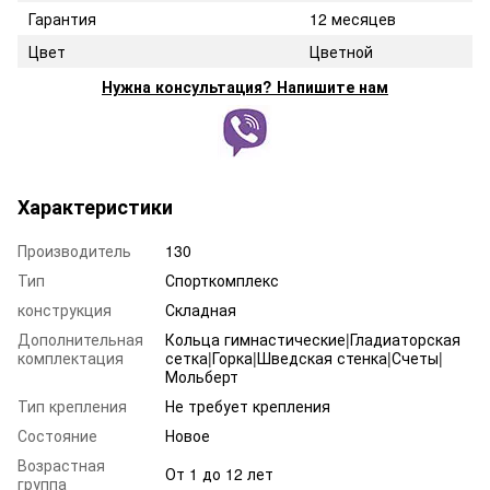
Гарантия
12 месяцев
Цвет
Цветной
Нужна консультация? Напишите нам
Характеристики
Производитель
130
Тип
Спорткомплекс
конструкция
Складная
Дополнительная
Кольца гимнастические|Гладиаторская
комплектация
сетка|Горка|Шведская стенка|Счеты|
Мольберт
Тип крепления
Не требует крепления
Состояние
Новое
Возрастная
От 1 до 12 лет
группа