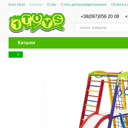
Перейти к основному контенту
Блог 1toys
Каталог
О нас
Стать дилером/дропшипинг
Оплата и 
Сертификаты соответствия
+38(097)056 20 08
+
Каталог
5