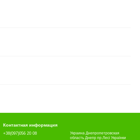
Контактная информация
+38(097)056 20 08
Украина Днепропетровская
область Днепр пр.Лесі Українки