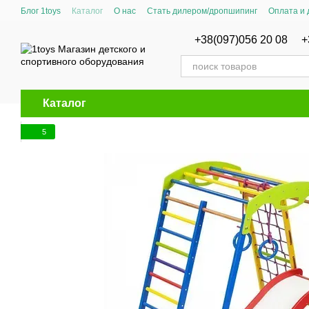
Перейти к основному контенту
Блог 1toys
Каталог
О нас
Стать дилером/дропшипинг
Оплата и 
Сертификаты соответствия
+38(097)056 20 08
+
Каталог
5