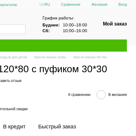
Сравнение
UA
RU
Желания
Вход
окупателю
График работы:
Мой заказ
Будние:
10:00–18:00
Сб:
10:00–16:00
модули для детей
Кресло мешки пуфы
Кресло мешки биг бег
120*80 с пуфиком 30*30
авить отзыв
К сравнению
В желания
тельной скидки
В кредит
Быстрый заказ