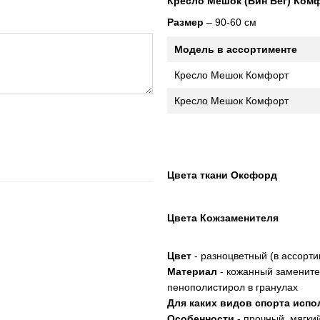
Кресло Мешок (Бин Бег) Ком
Размер
– 90-60 см
Модель в ассортименте
Кресло Мешок Комфорт
Кресло Мешок Комфорт
Цвета ткани Оксфорд
Цвета Кожзаменителя
Цвет
- разноцветный (в ассорти
Материал
- кожанный заменител
пенополистирол в гранулах
Для каких видов спорта исп
Особенности
- прочный, мягки