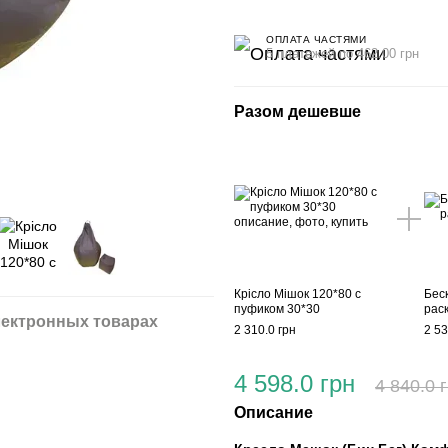
ОПЛАТА ЧАСТЯМИ
5 платежей по 462.00 грн
Разом дешевше
Крісло Мішок 120*80 с
Бес
пуфиком 30*30
рас
ектронных товарах
2 310.0 грн
2 53
4 598.0 грн
4 840.0 
Описание