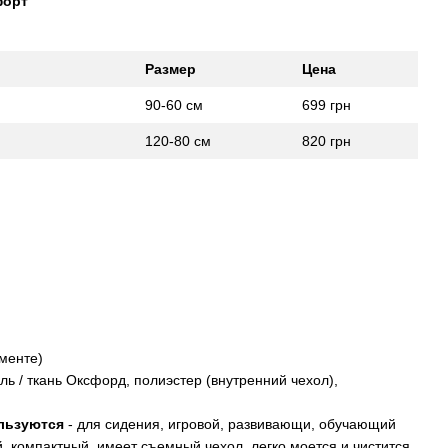
форт
Размер
Цена
90-60 см
699 грн
120-80 см
820 грн
менте)
ь / ткань Оксфорд, полиэстер (внутренний чехол),
ользуются
- для сидения, игровой, развивающи, обучающий
й, компактный, имеет съемный чехол, легко моется и чистится