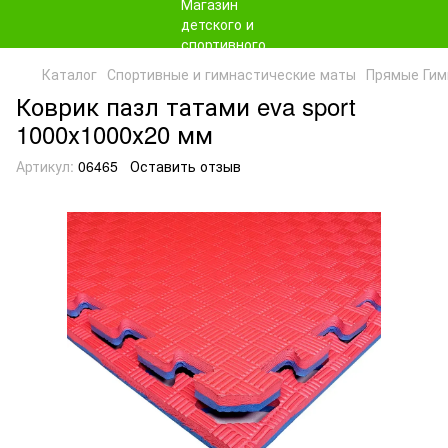
Каталог
Спортивные и гимнастические маты
Прямые Гим
Коврик пазл татами eva sport
1000х1000х20 мм
Артикул:
06465
Оставить отзыв