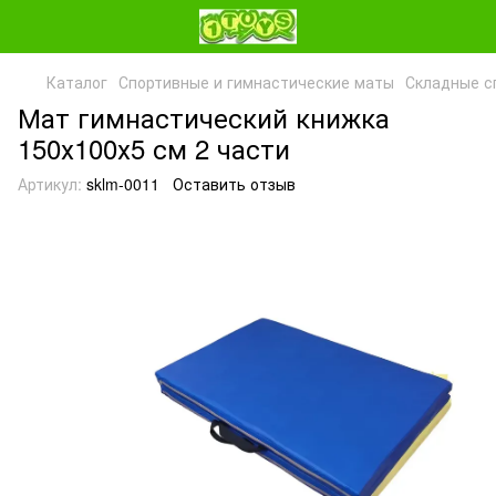
Каталог
Спортивные и гимнастические маты
Складные с
Мат гимнастический книжка
150х100х5 см 2 части
Артикул:
sklm-0011
Оставить отзыв