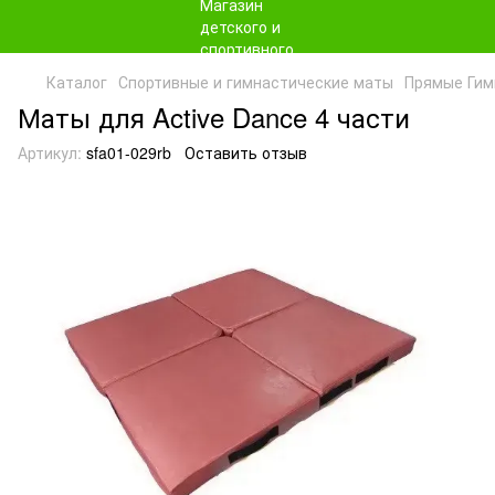
Каталог
Спортивные и гимнастические маты
Прямые Гим
Маты для Active Dance 4 части
Артикул:
sfa01-029rb
Оставить отзыв