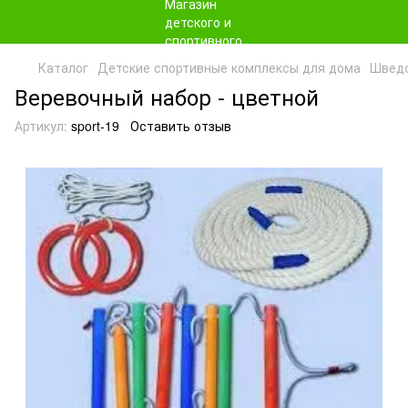
Каталог
Детские спортивные комплексы для дома
Шведс
Веревочный набор - цветной
Артикул:
sport-19
Оставить отзыв