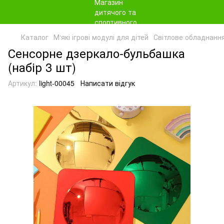
Каталог
М‘які ігрові модулі для дітей
Світлове обладнання
Сенсорне дзеркало-бульбашка
(набір 3 шт)
Артикул:
light-00045
Написати відгук