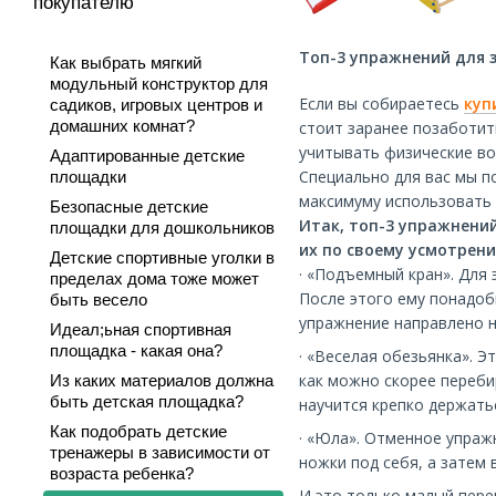
покупателю
Топ-3 упражнений для 
Как выбрать мягкий
модульный конструктор для
Если вы собираетесь
куп
садиков, игровых центров и
домашних комнат?
стоит заранее позаботит
учитывать физические во
Адаптированные детские
Специально для вас мы п
площадки
максимуму использовать
Безопасные детские
Итак, топ-3 упражнени
площадки для дошкольников
их по своему усмотрени
Детские спортивные уголки в
· «Подъемный кран». Для
пределах дома тоже может
После этого ему понадоб
быть весело
упражнение направлено н
Идеал;ьная спортивная
площадка - какая она?
· «Веселая обезьянка». 
как можно скорее переби
Из каких материалов должна
быть детская площадка?
научится крепко держатьс
Как подобрать детские
· «Юла». Отменное упраж
тренажеры в зависимости от
ножки под себя, а затем
возраста ребенка?
И это только малый пере