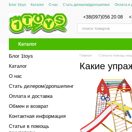
Перейти к основному контенту
Блог 1toys
Каталог
О нас
Стать дилером/дропшипинг
Оплата и 
Сертификаты соответствия
+38(097)056 20 08
+
Каталог
Блог 1toys
Главная
Статьи в помощь пок
Какие упра
Каталог
О нас
Стать дилером/дропшипинг
Оплата и доставка
Обмен и возврат
Контактная информация
Статьи в помощь