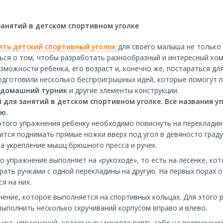
занятий в детском спортивном уголке
ить детский спортивный уголок
для своего малыша не только 
ься о том, чтобы разработать разнообразный и интересный ком
зможности ребенка, его возраст и, конечно же, постараться дл
одготовили несколько беспроигрышных идей, которые помогут п
домашний турник
и другие элементы конструкции.
й для занятий в детском спортивном уголке. Все названия
ю.
 этого упражнения ребенку необходимо повиснуть на перекладин
ится поднимать прямые ножки вверх под угол в девяносто граду
а укрепление мышц брюшного пресса и ручек.
Это упражнение выполняет на «рукоходе», то есть на лесенке, к
рать ручками с одной перекладины на другую. На первых порах 
я на них.
нение, которое выполняется на спортивных кольцах. Для этого 
 выполнить несколько скручиваний корпусом вправо и влево.
чень упражнений, которые вы можете взять себе на вооружение