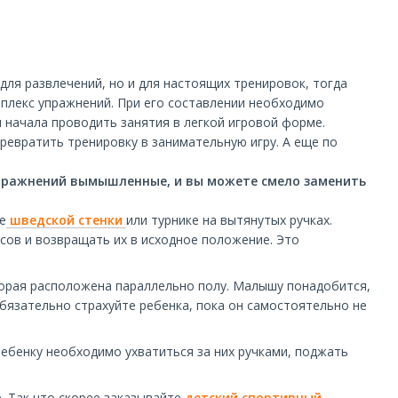
для развлечений, но и для настоящих тренировок, тогда
плекс упражнений. При его составлении необходимо
я начала проводить занятия в легкой игровой форме.
ревратить тренировку в занимательную игру. А еще по
 упражнений вымышленные, и вы можете смело заменить
е
шведской стенки
или турнике на вытянутых ручках.
сов и возвращать их в исходное положение. Это
оторая расположена параллельно полу. Малышу понадобится,
обязательно страхуйте ребенка, пока он самостоятельно не
ребенку необходимо ухватиться за них ручками, поджать
. Так что скорее заказывайте
детский спортивный