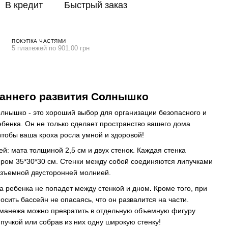
В кредит
Быстрый заказ
ПОКУПКА ЧАСТЯМИ
5 платежей по 901.00 грн
раннего развития Солнышко
лнышко - это хороший выбор для организации безопасного и
ебенка. Он не только сделает пространство вашего дома
чтобы ваша кроха росла умной и здоровой!
ей: мата толщиной 2,5 см и двух стенок. Каждая стенка
ером 35*30*30 см. Стенки между собой соединяются липучками
разъемной двусторонней молнией.
ка ребенка не попадет между стенкой и дном
.
Кроме того, при
сить бассейн не опасаясь, что он развалится на части.
о манежа можно превратить в отдельную объемную фигуру
ипучкой или собрав из них одну широкую стенку!