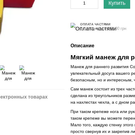
Купить
ОПЛАТА ЧАСТЯМИ
5 платежей по 901.00 грн
Описание
Мягкий манеж для 
Манеж для раннего развития Со
увлекательный досуга вашего р
безопасным, но и интересным, 
Сам манеж состоит из трех част
сделана из треугольников разм
ектронных товарах
на нахлестах чехла, а с дном 
При таком крепеже нога или ру
таком крепеже вы можете перено
Мало того, каждую стенку этог
просто свернув их и закрепив л