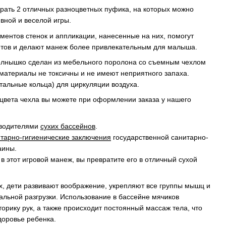
брать 2 отличных разноцветных пуфика, на которых можно
ивной и веселой игры.
ментов стенок и аппликации, нанесенные на них, помогут
етов и делают манеж более привлекательным для малыша.
олнышко сделан из мебельного поролона со съемным чехлом
 материалы не токсичны и не имеют неприятного запаха.
тальные кольца) для циркуляции воздуха.
цвета чехла вы можете при оформлении заказа у нашего
зводителями
сухих бассейнов
.
тарно-гигиенические заключения
государственной санитарно-
аины.
 этот игровой манеж, вы превратите его в отличный сухой
ах, дети развивают воображение, укрепляют все группы мышц и
льной разгрузки. Использование в бассейне мячиков
орику рук, а также происходит постоянный массаж тела, что
доровье ребенка.