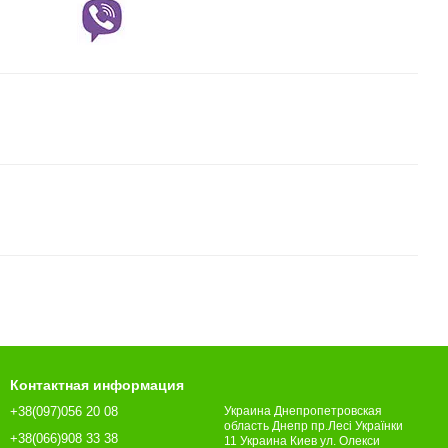
Контактная информация
+38(097)056 20 08
Украина Днепропетровская
область Днепр пр.Лесі Українки
+38(066)908 33 38
11 Украина Киев ул. Олекси