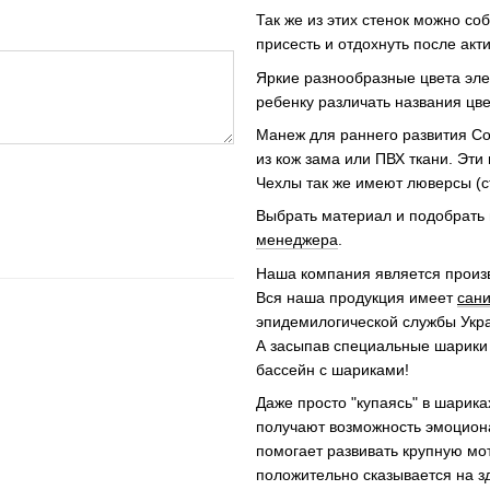
Так же из этих стенок можно со
присесть и отдохнуть после акт
Яркие разнообразные цвета эле
ребенку различать названия цв
Манеж для раннего развития С
из кож зама или ПВХ ткани. Эти
Чехлы так же имеют люверсы (с
Выбрать материал и подобрать 
менеджера
.
Наша компания является прои
Вся наша продукция имеет
сани
эпидемилогической службы Укр
А засыпав специальные шарики в
бассейн с шариками!
Даже просто "купаясь" в шарик
получают возможность эмоциона
помогает развивать крупную мот
положительно сказывается на з