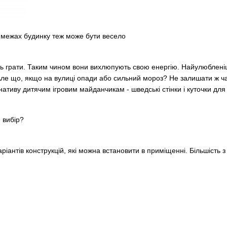
 в межах будинку теж може бути весело
грати. Таким чином вони вихлюпують свою енергію. Найулюбленіші 
ле що, якщо на вулиці опади або сильний мороз? Не залишати ж ча
рнативу дитячим ігровим майданчикам - шведські стінки і куточки для
 вибір?
ріантів конструкцій, які можна встановити в приміщенні. Більшість з 