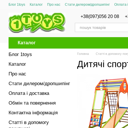
Перейти до основного контенту
Блог 1toys
Каталог
Про нас
Стати дилером/дропшипінг
Оплата 
Сертифікати відповідності
+38(097)056 20 08
+
Каталог
Блог 1toys
Головна
Статті в допомогу пок
Дитячі спор
Каталог
Про нас
Стати дилером/дропшипінг
Оплата і доставка
Обмін та повернення
Контактна інформація
Статті в допомогу