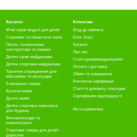
Каталог
Клієнтам
М‘які ігрові модулі для дітей
Вхід до кабінету
Спортивні та гімнастичні мати
Блог 1toys
Пазли, головоломки,
Каталог
конструктори та іграшки
Про нас
Дитячі ігрові майданчики
Стати дилером/дропшипінг
Дитячі спортивні майданчики
Оплата і доставка
Тактичне спорядження для
Обмін та повернення
військових та аксесуари
Контактна інформація
Електронні товари
Статті в допомогу покупцеві
Вуличні меблі
Сертифікати відповідності
Дитячі меблі
Дитячі спортивні комплекси
Ми в соцмережах
для будинку
Велоаксесуари та
комплектуючі
Спортивні товари для дітей і
дорослих