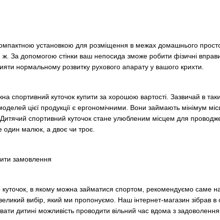
омпактною установкою для розміщення в межах домашнього простору.
 ж. За допомогою стінки ваш непосида зможе робити фізичні вправ
прияти нормальному розвитку рухового апарату у вашого крихти.
а спортивний куточок купити за хорошою вартості. Зазвичай в таких 
 моделей цієї продукції є ергономічними. Вони займають мінімум мі
 Дитячий спортивний куточок стане улюбленим місцем для проводжен
е один малюк, а двоє чи троє.
бити замовлення
о куточок, в якому можна займатися спортом, рекомендуємо саме на 
еликий вибір, який ми пропонуємо. Наш інтернет-магазин зібрав в о
увати дитині можливість проводити вільний час вдома з задоволення