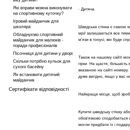
Які вправи можна виконувати
· Дитяча.
на спортивному куточку?
Ігровий майданчик для
школяра
Шведська стінка є самою к
мрії залишаються все тими
Обладнуємо спортивний
м'язи в тонусі, він буде с
майданчик для малюків -
поради професіоналів
Пісочниця для дитини у дворі
Також на нашому сайті можн
Скільки потрібно кульок для
гірки. На щастя, більшість
сухого басейну
вказаною на сайті номеру.
Як встановити дитячий
дуже вигідно, якщо у вас н
майданчик
Сертифікати відповідності
Найкраще місце, щоб зро
Купити шведську стінку аб
обов'язково сподобається в
могли придбати їх і подар