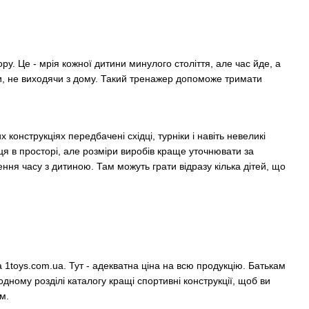
 Це - мрія кожної дитини минулого століття, але час йде, а
и, не виходячи з дому. Такий тренажер допоможе тримати
конструкціях передбачені східці, турніки і навіть невеликі
сця в просторі, але розміри виробів краще уточнювати за
ня часу з дитиною. Там можуть грати відразу кілька дітей, що
1toys.com.ua. Тут - адекватна ціна на всю продукцію. Батькам
дному розділі каталогу кращі спортивні конструкції, щоб ви
м.