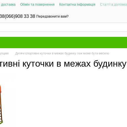
і доставка
Обмін та повернення
Контактна інформація
Статті в допомог
38(066)908 33 38
Передзвонити вам?
упцеві
Дитячі спортивні куточки в межах будинку теж може бути весело
тивні куточки в межах будинк