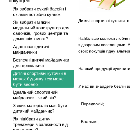
покупцеві
Як вибрати сухий басейн і
скільки потрібно кульок
Дитячі спортивні куточки:
Як вибрати м'який
модульний конструктор для
садочків, ігрових центрів та
Найбільше малюки люблять 
домашніх кімнат?
з дворовим веселощами. А
Адаптовані дитячі
своїх покупців гідну альте
майданчики
Безпечні дитячі майданчики
для дошкільнят
На який продукції зупинити
Дитячі спортивні куточки в
межах будинку теж може
бути весело
У нас ви знайдете безліч ва
Ідеальний спортивний
майданчик - який він?
· Передпокій;
З яких матеріалів має бути
дитячий майданчик?
Як підібрати дитячі
· Вітальня;
тренажери в залежності від
віку дитини?