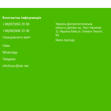
Контактна інформація
+38(097)056 20 08
Україна Дніпропетровська
область Дніпро пр. Лесі Українки
+38(066)908 33 38
11 Україна Київ ул. Олекси Тихого,
94
Передзвонити вам?
Мапа проїзду
Viber
WhatsApp
Telegram
info1toys@ukr.net