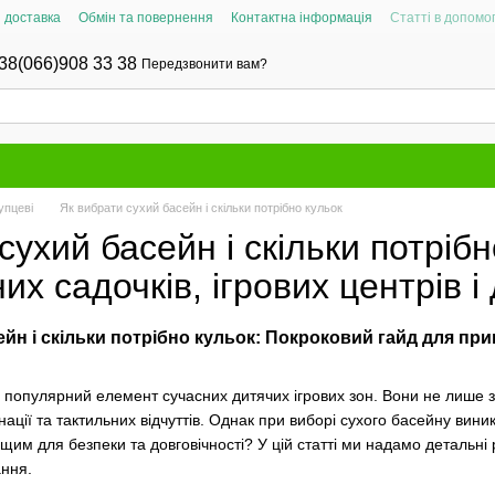
і доставка
Обмін та повернення
Контактна інформація
Статті в допомог
38(066)908 33 38
Передзвонити вам?
упцеві
Як вибрати сухий басейн і скільки потрібно кульок
сухий басейн і скільки потріб
их садочків, ігрових центрів
йн і скільки потрібно кульок: Покроковий гайд для при
популярний елемент сучасних дитячих ігрових зон. Вони не лише 
ації та тактильних відчуттів. Однак при виборі сухого басейну виника
им для безпеки та довговічності? У цій статті ми надамо детальні р
ння.