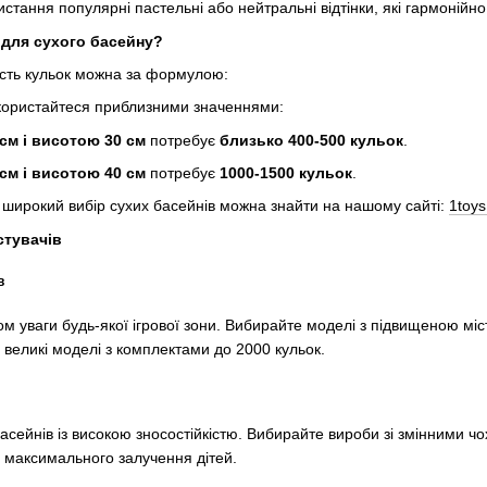
тання популярні пастельні або нейтральні відтінки, які гармонійно 
 для сухого басейну?
ість кульок можна за формулою:
скористайтеся приблизними значеннями:
 см і висотою 30 см
потребує
близько 400-500 кульок
.
 см і висотою 40 см
потребує
1000-1500 кульок
.
 широкий вибір сухих басейнів можна знайти на нашому сайті:
1toys
стувачів
в
м уваги будь-якої ігрової зони. Вибирайте моделі з підвищеною міс
великі моделі з комплектами до 2000 кульок.
асейнів із високою зносостійкістю. Вибирайте вироби зі змінними чо
 максимального залучення дітей.