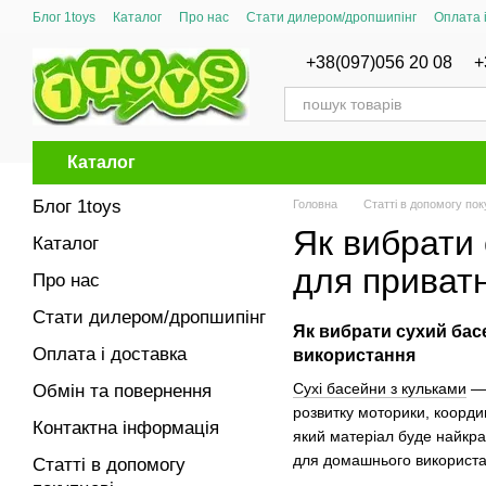
Перейти до основного контенту
Блог 1toys
Каталог
Про нас
Стати дилером/дропшипінг
Оплата 
Сертифікати відповідності
+38(097)056 20 08
+
Каталог
Блог 1toys
Головна
Статті в допомогу пок
Як вибрати 
Каталог
для приватн
Про нас
Стати дилером/дропшипінг
Як вибрати сухий басе
Оплата і доставка
використання
Сухі басейни з кульками
— 
Обмін та повернення
розвитку моторики, координ
Контактна інформація
який матеріал буде найкращ
для домашнього використа
Статті в допомогу