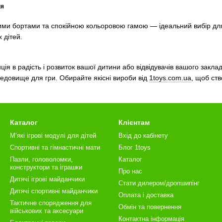
ня
ими бортами та спокійною кольоровою гамою — ідеальний вибір для м
 дітей.
ція в радість і розвиток вашої дитини або відвідувачів вашого заклад
едовище для гри. Обирайте якісні вироби від
1toys.com.ua
, щоб ств
Каталог
Клієнтам
М‘які ігрові модулі для дітей
Вхід до кабінету
Спортивні та гімнастичні мати
Блог 1toys
Пазли, головоломки,
Каталог
конструктори та іграшки
Про нас
Дитячі ігрові майданчики
Стати дилером/дропшипінг
Дитячі спортивні майданчики
Оплата і доставка
Тактичне спорядження для
Обмін та повернення
військових та аксесуари
Контактна інформація