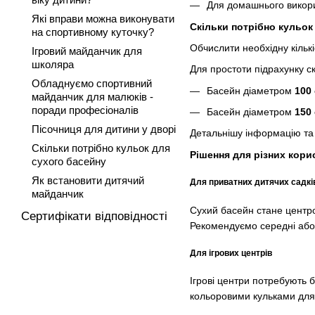
Для домашнього викорис
Які вправи можна виконувати
Скільки потрібно кульок
на спортивному куточку?
Обчислити необхідну кільк
Ігровий майданчик для
школяра
Для простоти підрахунку 
Обладнуємо спортивний
Басейн діаметром
100
майданчик для малюків -
поради професіоналів
Басейн діаметром
150
Пісочниця для дитини у дворі
Детальнішу інформацію та
Скільки потрібно кульок для
Рішення для різних кори
сухого басейну
Як встановити дитячий
Для приватних дитячих садкі
майданчик
Сухий басейн стане центро
Сертифікати відповідності
Рекомендуємо середні або 
Для ігрових центрів
Ігрові центри потребують б
кольоровими кульками для