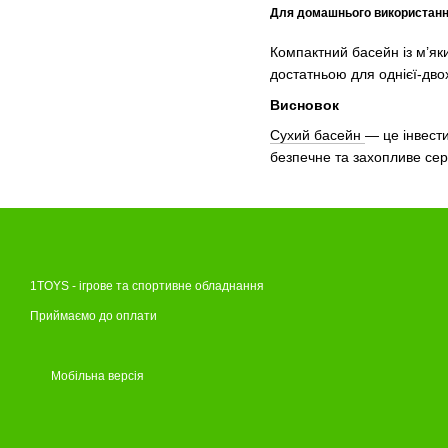
Для домашнього використан
Компактний басейн із м’як
достатньою для однієї-двох
Висновок
Сухий басейн
— це інвести
безпечне та захопливе сер
1TOYS - ігрове та спортивне обладнання
Приймаємо до оплати
Мобільна версія