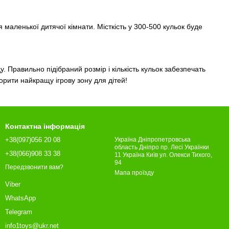
аленької дитячої кімнати. Місткість у 300-500 кульок буде
у. Правильно підібраний розмір і кількість кульок забезпечать
орити найкращу ігрову зону для дітей!
Контактна інформація
+38(097)056 20 08
Україна Дніпропетровська
область Дніпро пр. Лесі Українки
+38(066)908 33 38
11 Україна Київ ул. Олекси Тихого,
94
Передзвонити вам?
Мапа проїзду
Viber
WhatsApp
Telegram
info1toys@ukr.net