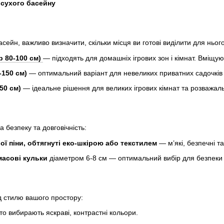
 сухого басейну
сейн, важливо визначити, скільки місця ви готові виділити для ньог
р 80-100 см)
— підходять для домашніх ігрових зон і кімнат. Вміщую
-150 см)
— оптимальний варіант для невеликих приватних садочків і 
50 см)
— ідеальне рішення для великих ігрових кімнат та розважаль
а безпеку та довговічність:
ої піни, обтягнуті еко-шкірою або текстилем
— м’які, безпечні т
масові кульки
діаметром 6-8 см — оптимальний вибір для безпеки 
ід стилю вашого простору:
сто вибирають яскраві, контрастні кольори.