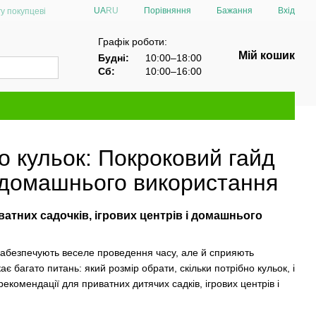
Порівняння
UA
RU
Бажання
Вхід
у покупцеві
Графік роботи:
Мій кошик
Будні:
10:00–18:00
Сб:
10:00–16:00
но кульок: Покроковий гайд
 і домашнього використання
ватних садочків, ігрових центрів і домашнього
забезпечують веселе проведення часу, але й сприяють
є багато питань: який розмір обрати, скільки потрібно кульок, і
екомендації для приватних дитячих садків, ігрових центрів і