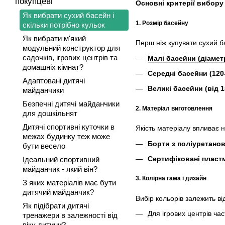
покупцеві
Основні критерії вибору
Як вибрати сухий басейн і
1. Розмір басейну
скільки потрібно кульок
Як вибрати м'який
Перш ніж купувати сухий ба
модульний конструктор для
садочків, ігрових центрів та
Малі басейни (діамет
домашніх кімнат?
Середні басейни (120
Адаптовані дитячі
Великі басейни (від 1
майданчики
Безпечні дитячі майданчики
2. Матеріал виготовлення
для дошкільнят
Дитячі спортивні куточки в
Якість матеріалу впливає н
межах будинку теж може
Борти з поліуретанов
бути весело
Сертифіковані пласт
Ідеальний спортивний
майданчик - який він?
3. Колірна гама і дизайн
З яких матеріалів має бути
дитячий майданчик?
Вибір кольорів залежить в
Як підібрати дитячі
Для ігрових центрів ча
тренажери в залежності від
віку дитини?